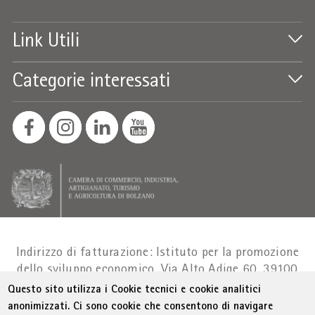
Link Utili
Categorie interessati
Indirizzo di fatturazione: Istituto per la promozione
dello sviluppo economico, Via Alto Adige 60, 39100
Bolzano
Part. IVA 01716880214
|
administration-
Questo sito utilizza i Cookie tecnici e cookie analitici
as@bz.legalmail.camcom.it
anonimizzati. Ci sono cookie che consentono di navigare