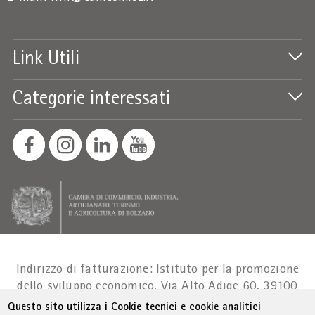
Link Utili
Categorie interessati
Indirizzo di fatturazione: Istituto per la promozione
dello sviluppo economico, Via Alto Adige 60, 39100
Bolzano
Part. IVA 01716880214
|
administration-
Questo sito utilizza i Cookie tecnici e cookie analitici