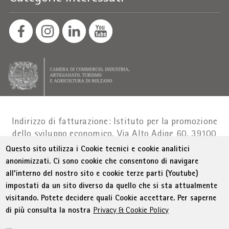
Indirizzo di fatturazione: Istituto per la promozione
dello sviluppo economico, Via Alto Adige 60, 39100
Bolzano
Part. IVA 01716880214
|
administration-
Questo sito utilizza i Cookie tecnici e cookie analitici
as@bz.legalmail.camcom.it
anonimizzati. Ci sono cookie che consentono di navigare
all’interno del nostro sito e cookie terze parti (Youtube)
Menu Footer
© WIFI
Colophon
Privacy
Condizioni generali
impostati da un sito diverso da quello che si sta attualmente
Dichiarazione sull'accessibilità
Sitemap
visitando. Potete decidere quali Cookie accettare. Per saperne
Amministrazione trasparente
Cookie Policy
di più consulta la nostra
Privacy & Cookie Policy
Impostazione cookie