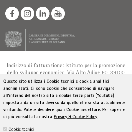
Indirizzo di fatturazione: Istituto per la promozione
dello sviluppo economico, Via Alto Adige 60, 39100
Bolzano
Part. IVA 01716880214
|
administration-
Questo sito utilizza i Cookie tecnici e cookie analitici
as@bz.legalmail.camcom.it
anonimizzati. Ci sono cookie che consentono di navigare
all’interno del nostro sito e cookie terze parti (Youtube)
Menu Footer
© WIFI
Colophon
Privacy
Condizioni generali
impostati da un sito diverso da quello che si sta attualmente
Dichiarazione sull'accessibilità
Sitemap
visitando. Potete decidere quali Cookie accettare. Per saperne
Amministrazione trasparente
Cookie Policy
di più consulta la nostra
Privacy & Cookie Policy
Impostazione cookie
Cookie tecnici