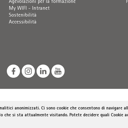
Agevolazioni per la formazione
My WIFI - Intranet
Sostenibilità
Accessibilità
ozione dello sviluppo economico, Via Alto Adige 60, 39100 
analitici anonimizzati. Ci sono cookie che consentono di navigare all
as@bz.legalmail.camcom.it
lo che si sta attualmente visitando. Potete decidere quali Cookie a
Menu Footer
ichiarazione sull'accessibilità
Sitemap
Amministrazion