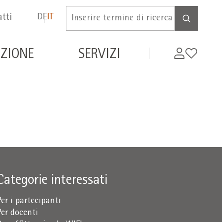
tti
DE
IT
Inserire
termine
di
de
My
Wishlist
ZIONE
SERVIZI
ricerca
WIFI
Categorie interessati
Per i partecipanti
Per docenti