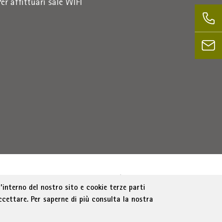
Per affittuari sale WIFI
Bolzano
Part. IVA 01716880214
|
administration-
’interno del nostro sito e cookie terze parti
ccettare. Per saperne di più consulta la nostra
e trasparente
Cookie Policy
Impostazione cookie