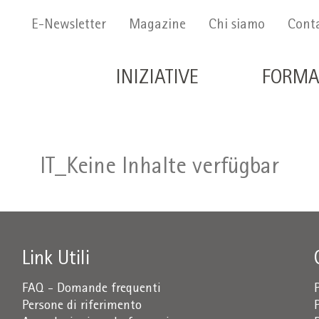
Menu Secondario
E-Newsletter
Magazine
Chi siamo
Conta
Navigazione principale 
INIZIATIVE
FORMA
IT_Keine Inhalte verfügbar
Link Utili
FAQ - Domande frequenti
Persone di riferimento