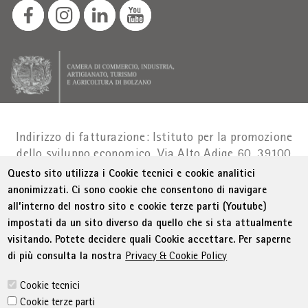
Indirizzo di fatturazione: Istituto per la promozione
dello sviluppo economico, Via Alto Adige 60, 39100
Bolzano
Part. IVA 01716880214
|
administration-
Questo sito utilizza i Cookie tecnici e cookie analitici
as@bz.legalmail.camcom.it
anonimizzati. Ci sono cookie che consentono di navigare
all’interno del nostro sito e cookie terze parti (Youtube)
Menu Footer
© WIFI
Colophon
Privacy
Condizioni generali
impostati da un sito diverso da quello che si sta attualmente
Dichiarazione sull'accessibilità
Sitemap
visitando. Potete decidere quali Cookie accettare. Per saperne
Amministrazione trasparente
Cookie Policy
di più consulta la nostra
Privacy & Cookie Policy
Impostazione cookie
Cookie tecnici
Cookie terze parti