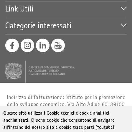
Link Utili
Categorie interessati
Indirizzo di fatturazione: Istituto per la promozione
dello sviluppo economico, Via Alto Adige 60, 39100
Bolzano
Part. IVA 01716880214
|
administration-
Questo sito utilizza i Cookie tecnici e cookie analitici
as@bz.legalmail.camcom.it
anonimizzati. Ci sono cookie che consentono di navigare
all’interno del nostro sito e cookie terze parti (Youtube)