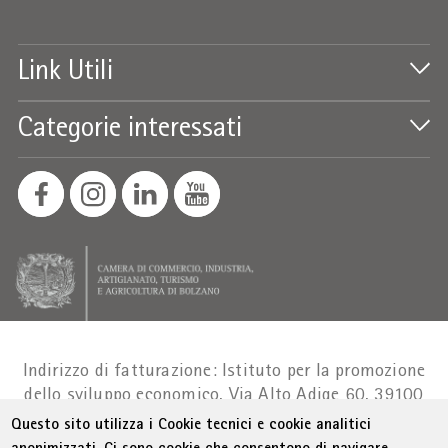
Link Utili
Categorie interessati
Indirizzo di fatturazione: Istituto per la promozione
dello sviluppo economico, Via Alto Adige 60, 39100
Bolzano
Part. IVA 01716880214
|
administration-
Questo sito utilizza i Cookie tecnici e cookie analitici
as@bz.legalmail.camcom.it