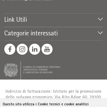
Link Utili
Categorie interessati
Indirizzo di fatturazione: Istituto per la promozione
dello sviluppo economico, Via Alto Adige 60, 39100
Bolzano
Part. IVA 01716880214
|
administration-
Questo sito utilizza i Cookie tecnici e cookie analitici