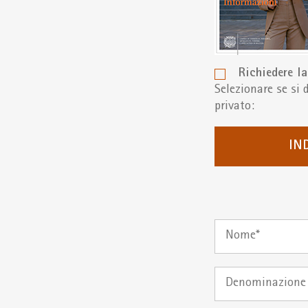
Richiedere la
Selezionare se si 
privato:
IN
Nome
Denominazione
ditta
|