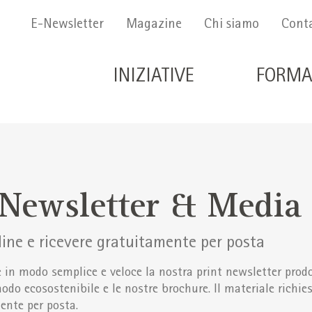
Menu Secondario
E-Newsletter
Magazine
Chi siamo
Conta
Navigazione principale 
INIZIATIVE
FORMA
-Newsletter & Media
line e ricevere gratuitamente per posta
e in modo semplice e veloce la nostra print newsletter pro
odo ecosostenibile e le nostre brochure. Il materiale richies
ente per posta.