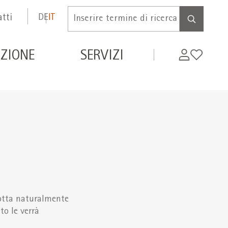
tti
DE
IT
Inserire
termine
di
de
My
Wishlist
ZIONE
SERVIZI
ricerca
WIFI
dotta naturalmente
to le verrà