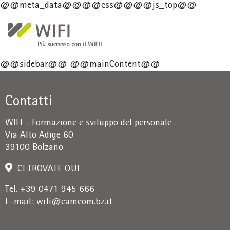
Salta al
@@meta_data@@@@css@@@@js_top@@
@@sidebar@@ @@mainContent@@
Contatti
WIFI - Formazione e sviluppo del personale
Via Alto Adige 60
39100 Bolzano
CI TROVATE QUI
Tel. +39 0471 945 666
E-mail:
wifi@camcom.bz.it