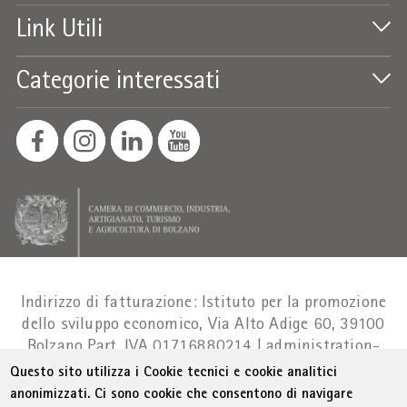
Link Utili
Categorie interessati
Indirizzo di fatturazione: Istituto per la promozione
dello sviluppo economico, Via Alto Adige 60, 39100
Bolzano
Part. IVA 01716880214
|
administration-
as@bz.legalmail.camcom.it
Questo sito utilizza i Cookie tecnici e cookie analitici
anonimizzati. Ci sono cookie che consentono di navigare