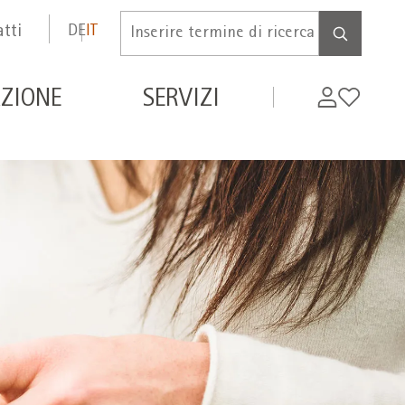
tti
DE
IT
Inserire
termine
di
de
My
Wishlist
ZIONE
SERVIZI
ricerca
WIFI