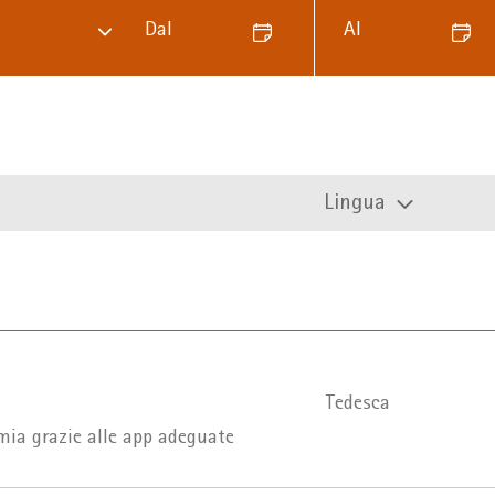
Dal
Al
Lingua
Tedesca
mia grazie alle app adeguate