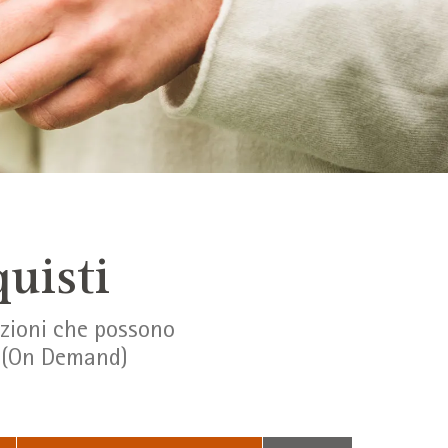
uisti
azioni che possono
se (On Demand)
Suchbegriff