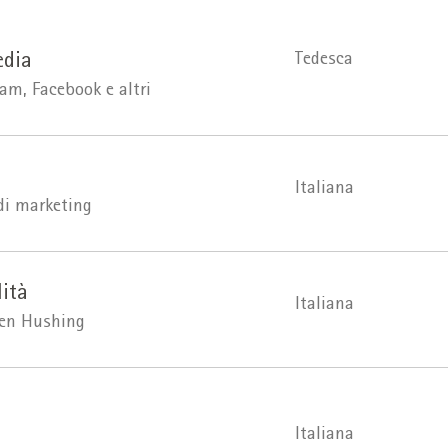
Tedesca
edia
am, Facebook e altri
Italiana
di marketing
lità
Italiana
een Hushing
Italiana