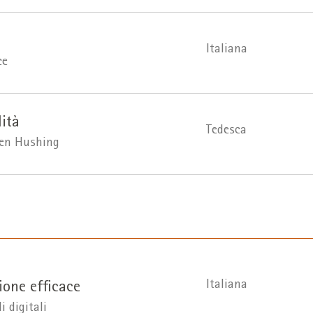
Italiana
ce
lità
Tedesca
een Hushing
Italiana
ione efficace
i digitali