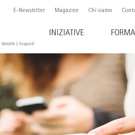
Menu Secondario
E-Newsletter
Magazine
Chi siamo
Conta
Navigazione principale 
INIZIATIVE
FORMA
 Vendite | Acquisti