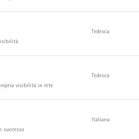
Tedesca
sibilità
Tedesca
opria visibilità in rete
Italiana
on successo